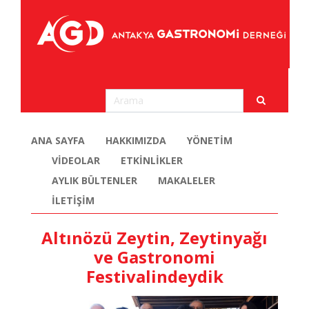
ANA SAYFA
HAKKIMIZDA
YÖNETİM
VİDEOLAR
ETKİNLİKLER
AYLIK BÜLTENLER
MAKALELER
İLETİŞİM
Altınözü Zeytin, Zeytinyağı
ve Gastronomi
Festivalindeydik